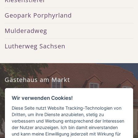
Geopark Porphyrland
Mulderadweg
Lutherweg Sachsen
Gästehaus am Markt
Frau Haike Schmidt
Wir verwenden Cookies!
Markt 3
Diese Seite nutzt Website Tracking-Technologien von
04703 Leisnig
Dritten, um ihre Dienste anzubieten, stetig zu
verbessern und Werbung entsprechend der Interessen
Tel.: 034321 12173
der Nutzer anzuzeigen. Ich bin damit einverstanden
und kann meine Einwilligung jederzeit mit Wirkung für
0173 5793775 / 0151 17120138