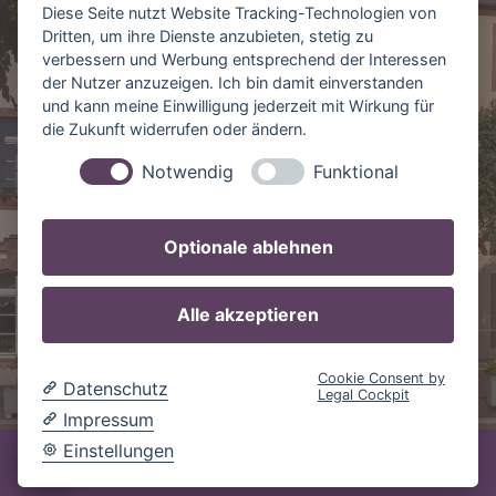
Diese Seite nutzt Website Tracking-Technologien von
04703 Leisnig
Dritten, um ihre Dienste anzubieten, stetig zu
verbessern und Werbung entsprechend der Interessen
Tel.: 034321 12173
der Nutzer anzuzeigen. Ich bin damit einverstanden
und kann meine Einwilligung jederzeit mit Wirkung für
0173 5793775 / 0151 17120138
die Zukunft widerrufen oder ändern.
info@gaestehaus-am-markt.de
Notwendig
Funktional
Optionale ablehnen
Impressum
Datenschutz
Alle akzeptieren
© Gästehaus am Markt • Markt 3 • 04703 Leisnig
die Hotelhomepage
Cookie Consent by
Datenschutz
Legal Cockpit
Impressum
Einstellungen
Cookie-Einstellungen ändern