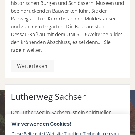
historischen Burgen und Schlössern, Museen und
beeindruckenden Bauwerken führt Sie der
Radweg auch in Kurorte, an den Muldestausee
und zu einem Irrgarten. Die Bauhausstadt
Dessau-Roßlau mit dem UNESCO-Welterbe bildet
den krönenden Abschluss, es sei denn.... Sie
radeln weiter.
Weiterlesen
Lutherweg Sachsen
Gästehaus am Markt
Der Lutherweg in Sachsen ist ein spiritueller
Wanderweg, der durch landschaftlich reizvolle
Frau Haike Schmidt
Wir verwenden Cookies!
Regionen führt. Er verfolgt die Spuren Martin
Markt 3
Diese Seite nutzt Website Tracking-Technologien von