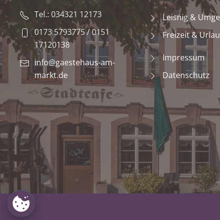
Tel.: 034321 12173
Leisnig & Umg
0173 5793775 / 0151
Freizeit & Urla
17120138
Impressum
info@gaestehaus-am-
markt.de
Datenschutz