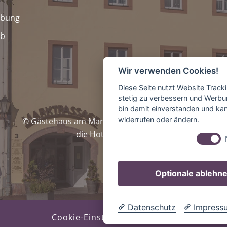
ebung
ub
Wir verwenden Cookies!
Diese Seite nutzt Website Track
stetig zu verbessern und Werbu
bin damit einverstanden und kann
widerrufen oder ändern.
© Gästehaus am Markt • Markt 3 • 04703 Leisnig
die Hotelhomepage
Optionale ablehn
Datenschutz
Impress
Cookie-Einstellungen ändern